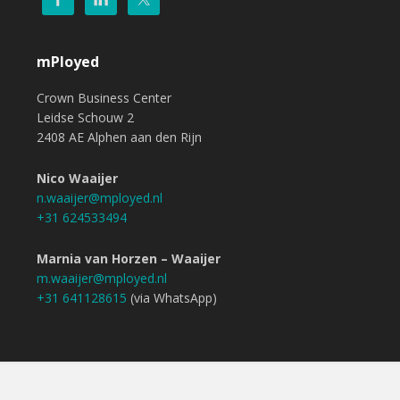
mPloyed
Crown Business Center
Leidse Schouw 2
2408 AE Alphen aan den Rijn
Nico Waaijer
n.waaijer@mployed.nl
+31 624533494
Marnia van Horzen – Waaijer
m.waaijer@mployed.nl
+31 641128615
(via WhatsApp)